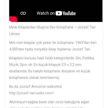
Minik Kitaplardan Oluşma Dev Kütüphane – Jozsef Tari
Library
Mini mini kitaplar çok şeker bir kütüphane. 1969’dan beri
4,500’den fazla minyatür kitap toplamış Jozsef Tari.
Kitapların konusu hayli farklı kategorilerde. Din, Politika,
Müzik, Spor vb. En küçük kitapçık 2.9 x 3.2 mm
ebatlarında. Bu haliyle kütüphane dünyanın en küçük
kütüphanesi olarak tanımlanmış.
Bu da Jozsef Amca’nın websitesi
http://jozsef-tari.webs.com/
Alüminyum kağıda basılı olan ceviz kabuğuna sığan