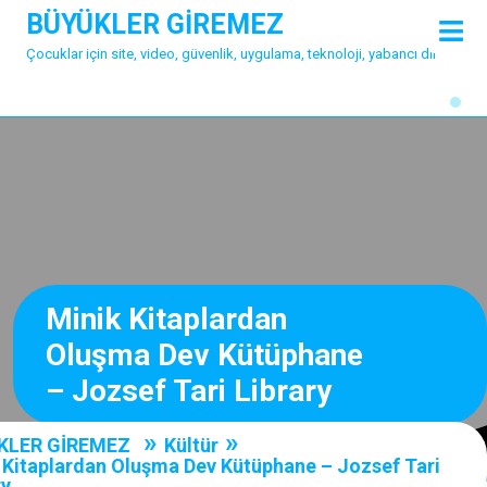
Skip
BÜYÜKLER GİREMEZ
O
to
M
Çocuklar için site, video, güvenlik, uygulama, teknoloji, yabancı dil
content
Minik Kitaplardan
Oluşma Dev Kütüphane
– Jozsef Tari Library
»
»
KLER GİREMEZ
Kültür
 Kitaplardan Oluşma Dev Kütüphane – Jozsef Tari
ry