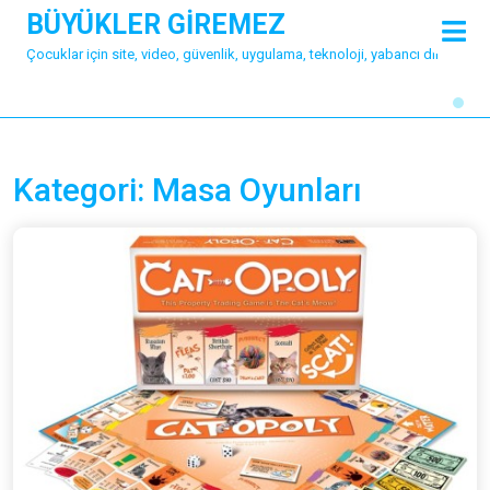
Skip
BÜYÜKLER GİREMEZ
O
to
M
Çocuklar için site, video, güvenlik, uygulama, teknoloji, yabancı dil
content
Kategori:
Masa Oyunları