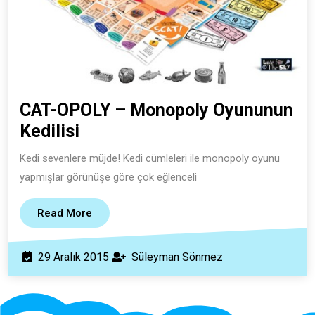
CAT-OPOLY – Monopoly Oyununun
CAT-
Kedilisi
OPOLY
Kedi sevenlere müjde! Kedi cümleleri ile monopoly oyunu
–
yapmışlar görünüşe göre çok eğlenceli
Monopoly
Oyununun
Read
Read More
More
Kedilisi
29
Süleyman
29 Aralık 2015
Süleyman Sönmez
Aralık
Sönmez
2015