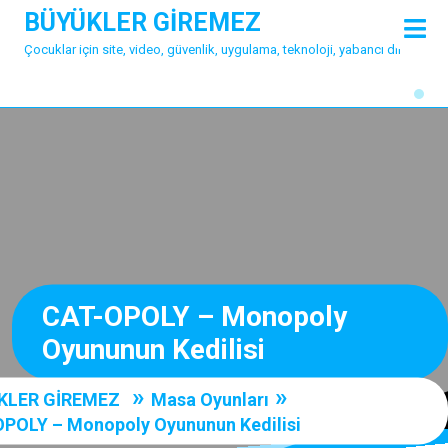
Skip
BÜYÜKLER GİREMEZ
O
to
M
Çocuklar için site, video, güvenlik, uygulama, teknoloji, yabancı dil
content
CAT-OPOLY – Monopoly
Oyununun Kedilisi
»
»
KLER GİREMEZ
Masa Oyunları
POLY – Monopoly Oyununun Kedilisi