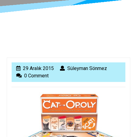
29
Süleyman
29 Aralık 2015
Süleyman Sönmez
Aralık
Sönmez
0 Comment
2015