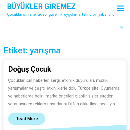
Skip
BÜYÜKLER GİREMEZ
O
to
M
Çocuklar için site, video, güvenlik, uygulama, teknoloji, yabancı dil
content
Etiket:
yarışma
Doğuş
Doğuş Çocuk
Çocuk
Çocuklar için haberler, sergi, etkinlik duyuruları, müzik,
yarışmalar ve çeşitli etkinliklerle dolu Türkçe site. Oyunlarda
ve haberlerde belirli marka önerileri olabilir sizler siteden
yararlanırken reklam unsurlarını lütfen dikkatlice inceleyin.
Read
Read More
More