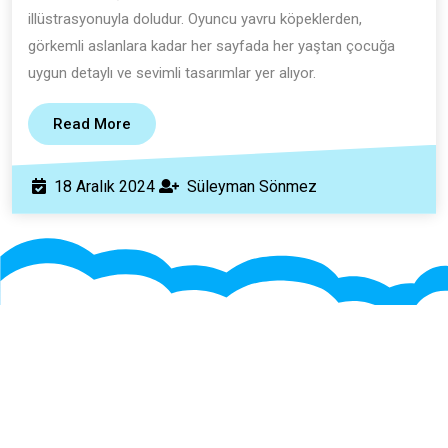
Kitabı
illüstrasyonuyla doludur. Oyuncu yavru köpeklerden,
görkemli aslanlara kadar her sayfada her yaştan çocuğa
uygun detaylı ve sevimli tasarımlar yer alıyor.
Read
Read More
More
18
Süleyman
18 Aralık 2024
Süleyman Sönmez
Aralık
Sönmez
2024