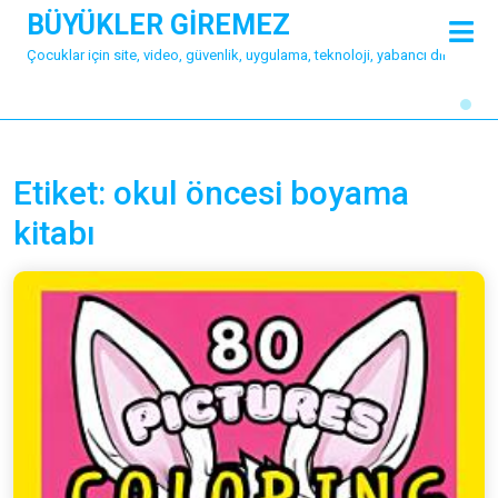
Skip
BÜYÜKLER GİREMEZ
O
to
M
Çocuklar için site, video, güvenlik, uygulama, teknoloji, yabancı dil
content
Etiket:
okul öncesi boyama
kitabı