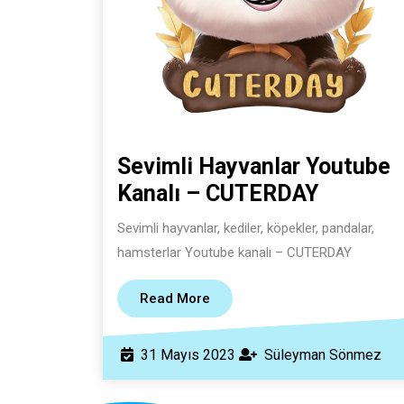
Sevimli Hayvanlar Youtube
Sevimli
Kanalı – CUTERDAY
Hayvanl
Sevimli hayvanlar, kediler, köpekler, pandalar,
Youtube
hamsterlar Youtube kanalı – CUTERDAY
Kanalı
–
Read
Read More
More
CUTERD
31
Sül
31 Mayıs 2023
Süleyman Sönmez
Mayıs
Sö
2023