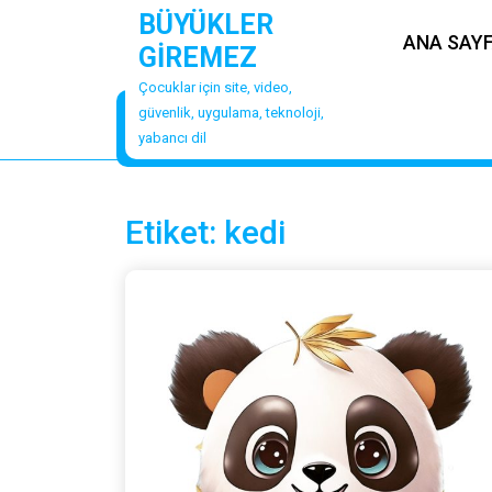
Skip
BÜYÜKLER
to
ANA SAY
GİREMEZ
content
Çocuklar için site, video,
güvenlik, uygulama, teknoloji,
yabancı dil
Etiket:
kedi