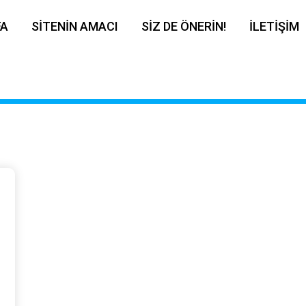
FA
SİTENİN AMACI
SİZ DE ÖNERİN!
İLETİŞİM