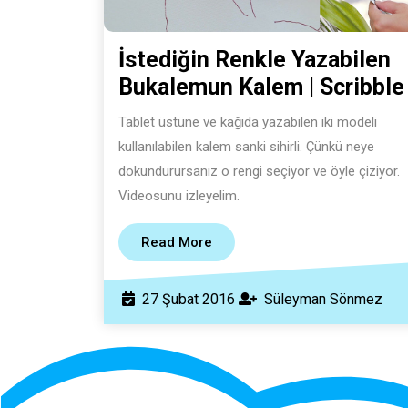
İstediğin Renkle Yazabilen
Bukalemun Kalem | Scribble
Tablet üstüne ve kağıda yazabilen iki modeli
kullanılabilen kalem sanki sihirli. Çünkü neye
dokundurursanız o rengi seçiyor ve öyle çiziyor.
Videosunu izleyelim.
Read
Read More
More
27
Sül
27 Şubat 2016
Süleyman Sönmez
Şubat
Sön
2016