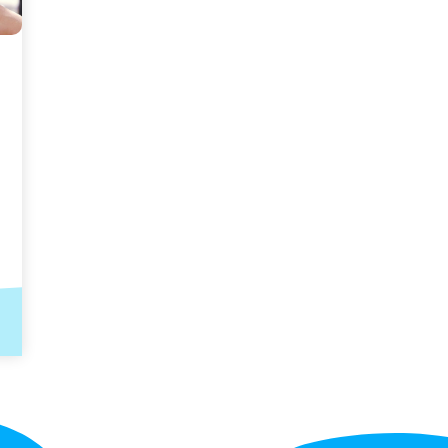
İstediğin
Renkle
Yazabilen
Bukalemun
Kalem
|
Scribble
eyman
mez