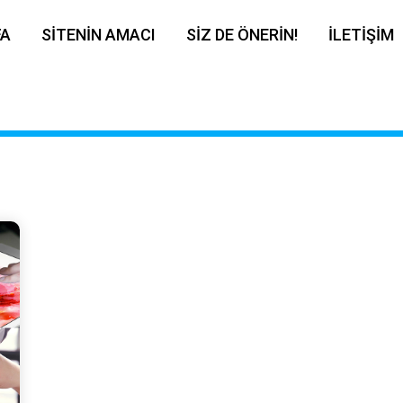
FA
SİTENİN AMACI
SİZ DE ÖNERİN!
İLETİŞİM